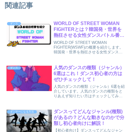
関連記事
WORLD OF STREET WOMAN
ダンス
FIGHTERとは？韓国発・世界を
熱狂させる女性ダンスバトル番組
の魅力/WSWF
WORLD OF STREET WOMAN
FIGHTER(WSWF)の概要を紹介します。
韓国発・世界を熱狂させる女性ダンスバ
トル番組の魅力、スウパ/WSWF
人気のダンスの種類（ジャンル）
ダンス
6選はこれ！ダンス初心者の方は
ぜひチェックして！
人気のダンスの種類（ジャンル）6選を紹
介しています。人気のダンスの種類をと
りあえず知りたい方はチェックしてみて
ください。ダンス初心者さんにも。
ダンスってどんなジャンル(種類)
ダンサーになる方法
があるの？どんな動きなのかで分
類し初心者向けに解説！
【初心者向け】ダンスってどんなジャン