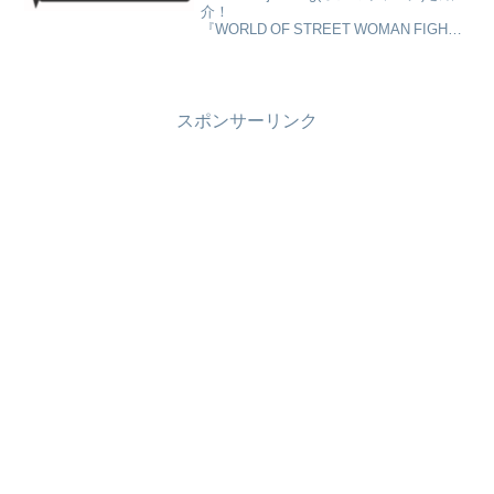
3）
介！
『WORLD OF STREET WOMAN FIGHTE
R』第3シーズン（スウパ3）好きな方は
要チェック！
IBUKI,KYUKA,HANA,MINAMI,UWA,JUN
NNA,RUU、ダンサー
スポンサーリンク