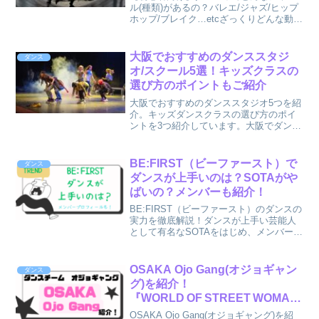
ル(種類)があるの？バレエ/ジャズ/ヒップ
ホップ/ブレイク…etcざっくりどんな動き
なのかで分類！
大阪でおすすめのダンススタジ
ダンス
オ/スクール5選！キッズクラスの
選び方のポイントもご紹介
大阪でおすすめのダンススタジオ5つを紹
介。キッズダンスクラスの選び方のポイ
ントを3つ紹介しています。大阪でダンス
の習い事を探している方は要チェック！
子どもの習い事探しに役立ててくださ
い。
BE:FIRST（ビーファースト）で
ダンス
ダンスが上手いのは？SOTAがや
ばいの？メンバーも紹介！
BE:FIRST（ビーファースト）のダンスの
実力を徹底解説！ダンスが上手い芸能人
として有名なSOTAをはじめ、メンバーの
プロフィールを紹介。BE:FIRST（ビーフ
ァースト）のダンスが気になっている方
はぜひ読んでみてね！
OSAKA Ojo Gang(オジョギャン
ダンス
グ)を紹介！
『WORLD OF STREET WOMAN
FIGHTER』第3シーズン（スウパ
OSAKA Ojo Gang(オジョギャング)を紹