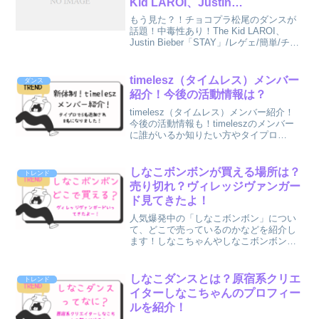
Kid LAROI、Justin
Bieber「STAY」/レゲェ/簡単/チ
もう見た？！チョコプラ松尾のダンスが
ョコレートプラネット/松尾/コラ
話題！中毒性あり！The Kid LAROI、
Justin Bieber「STAY」/レゲェ/簡単/チョ
ボ動画
コレートプラネット/松尾
timelesz（タイムレス）メンバー
ダンス
紹介！今後の活動情報は？
timelesz（タイムレス）メンバー紹介！
今後の活動情報も！timeleszのメンバー
に誰がいるか知りたい方やタイプロ
（timelesz project）結局どうなった？と
いう方は要チェック！
しなこボンボンが買える場所は？
トレンド
売り切れ？ヴィレッジヴァンガー
ド見てきたよ！
人気爆発中の「しなこボンボン」につい
て、どこで売っているのかなどを紹介し
ます！しなこちゃんやしなこボンボンが
気になる方はぜひチェックしてみてくだ
さい。
しなこダンスとは？原宿系クリエ
トレンド
イターしなこちゃんのプロフィー
ルを紹介！