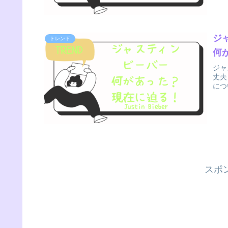
ジャ
トレンド
何
ジャ
丈夫
につ
スポ