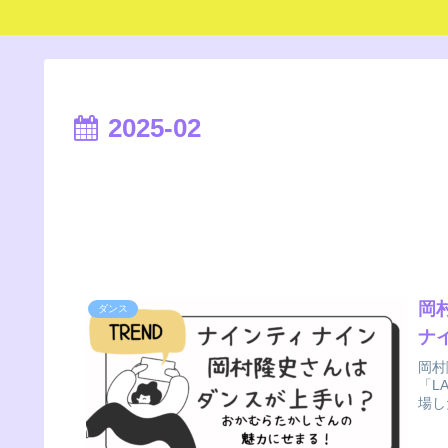
2025-02
岡
ダンス
ナ
岡村
「LA
場し